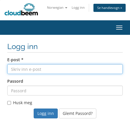
Norwegian
Logg inn
Se handlevogn »
Bytt 
Logg inn
E-post *
Passord
Husk meg
Glemt Passord?