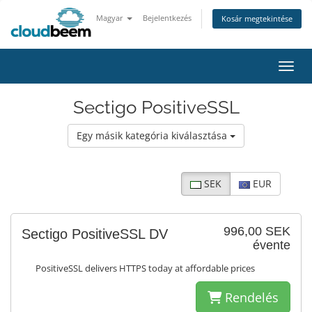
Magyar
Bejelentkezés
Kosár megtekintése
Váltá
Sectigo PositiveSSL
Egy másik kategória kiválasztása
SEK
EUR
996,00 SEK
Sectigo PositiveSSL DV
évente
PositiveSSL delivers HTTPS today at affordable prices
Rendelés