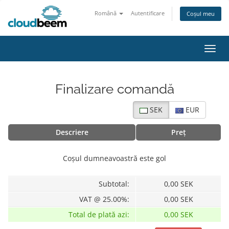
Română
Autentificare
Coșul meu
Navig
Finalizare comandă
SEK
EUR
Descriere
Preț
Coșul dumneavoastră este gol
Subtotal:
0,00 SEK
VAT @ 25.00%:
0,00 SEK
Total de plată azi:
0,00 SEK